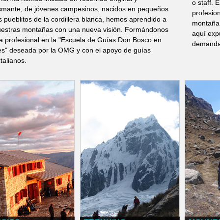
o staff.
smante, de jóvenes campesinos, nacidos en pequeños
profesio
s pueblitos de la cordillera blanca, hemos aprendido a
montaña,
uestras montañas con una nueva visión. Formándonos
aquí exp
a profesional en la "Escuela de Guías Don Bosco en
demanda 
es" deseada por la OMG y con el apoyo de guías
italianos.