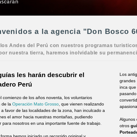
ascarán
com
nvenidos a la agencia "Don Bosco 6
a los Andes del Perú con nuestros programas turistico
or nuestra tierra, haremos inolvidable su permanencia 
guías les harán descubrir el
Los anti
grandes 
adero Perú
inca que
pasando 
l comienzo de los años noventa, los voluntarios
converti
s de la
Operación Mato Grosso
, que vienen realizando
apasiona
 a favor de las localidades de la zona, han inculcado a
enes el amor hacia nuestras montañas, pudiendo
Algunos 
ir para nosotros en una importante fuente de trabajo.
otros
gu
Portead
forma hemos iniciado un recorrido original y