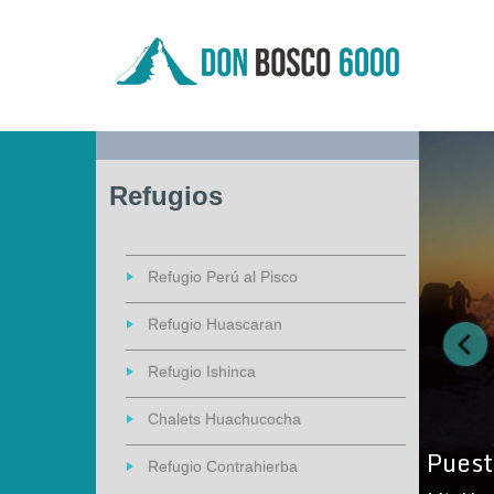
Refugios
Refugio Perú al Pisco
Refugio Huascaran
Refugio Ishinca
Chalets Huachucocha
Puest
Refugio Contrahierba