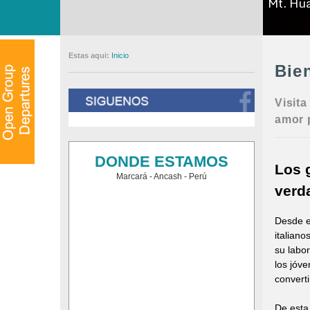
Mt. Hu
WOWSlider.
Estas aqui:
Inicio
Bie
Visit
amor p
DONDE ESTAMOS
Los 
Marcará - Ancash - Perú
verd
Desde e
italiano
su labor
los jóv
convert
De esta 