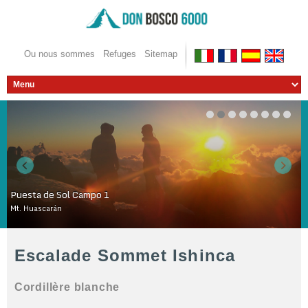
Ou nous sommes
Refuges
Sitemap
Puesta de Sol Campo 1
Mt. Huascarán
WOWSlider.com
Escalade Sommet Ishinca
Cordillère blanche